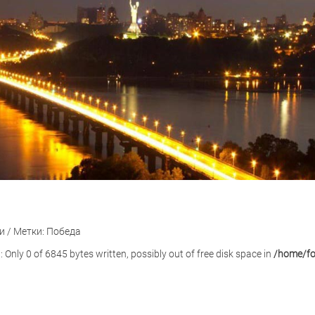
и
/
Метки: Победа
): Only 0 of 6845 bytes written, possibly out of free disk space in
/home/for