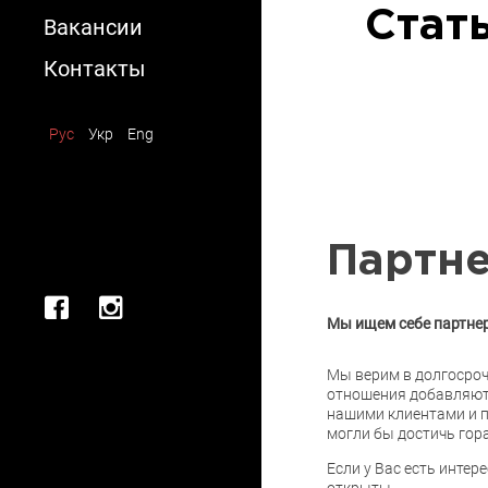
Монтаж/
Стат
Вакансии
Демонтаж
Аренда
Контакты
Консультация
Рус
Укр
Eng
Партн
Мы ищем себе партнер
Мы верим в долгосроч
отношения добавляют 
нашими клиентами и п
могли бы достичь гора
Если у Вас есть интер