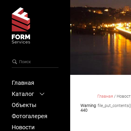
Главная
Каталог
Главная
/
Новост
Объекты
Опалубка
Warning
: file_put_contents(
440
Леса
Фотогалерея
Аксессуары
Новости