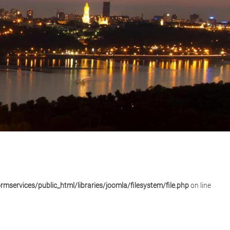
mservices/public_html/libraries/joomla/filesystem/file.php
on line